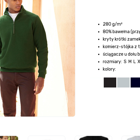
280 g/m²
80% bawełna (przę
kryty krótki zame
kołnierz-stójka z
ściągacze u dołu 
rozmiary: S M L 
kolory: