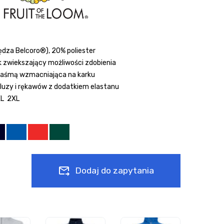
dza Belcoro®), 20% poliester
k zwiekszający możliwości zdobienia
 taśmą wzmacniająca na karku
bluzy i rękawów z dodatkiem elastanu
XL 2XL
Dodaj do zapytania