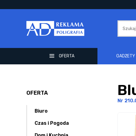
OFERTA
GADŻETY 
Bl
OFERTA
Nr 210.
Biuro
Czas i Pogoda
Dom i Kuchnia