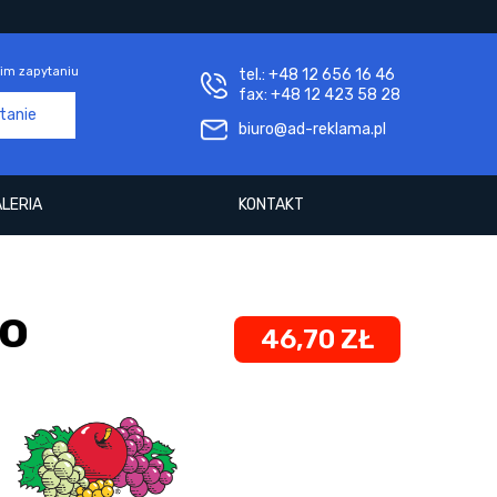
im zapytaniu
tel.: +48 12 656 16 46
fax: +48 12 423 58 28
ytanie
biuro@ad-reklama.pl
LERIA
KONTAKT
ro
46,70 ZŁ