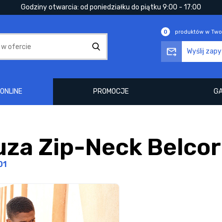
Godziny otwarcia: od poniedziałku do piątku 9:00 - 17:00
0
produktów w Two
Wyślij zap
ONLINE
PROMOCJE
GA
uza Zip-Neck Belco
01