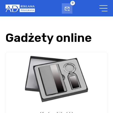
0
Gadżety online