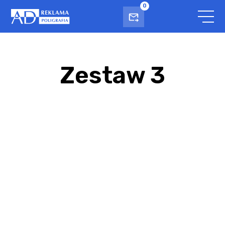
0
Zestaw 3