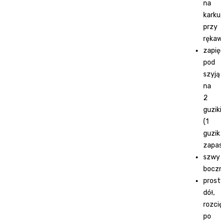
na
karku
przy
ręka
zapię
pod
szyją
na
2
guzik
(1
guzik
zapa
szwy
bocz
pros
dół,
rozci
po