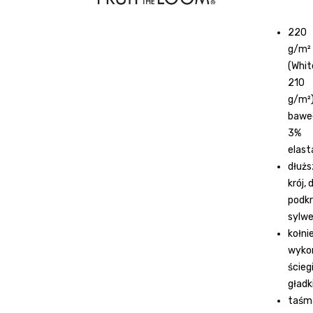
220
g/m²
(Whit
210
g/m²)
bawe
3%
elast
dłuż
krój,
podkr
sylw
kołni
wyko
ście
gład
taśm