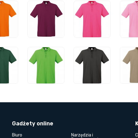
Gadżety online
Biuro
Narzędzia i
C