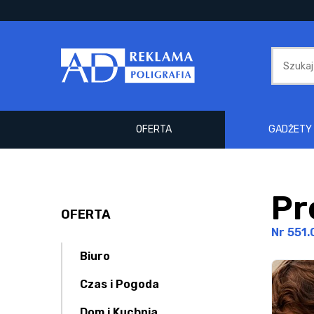
OFERTA
GADŻETY 
Pr
OFERTA
Nr 551.
Biuro
Czas i Pogoda
Dom i Kuchnia