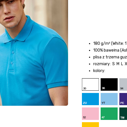
180 g/m² (White: 
100% bawełna (Ash
plisa z trzema guz
rozmiary: S M L 
kolory: