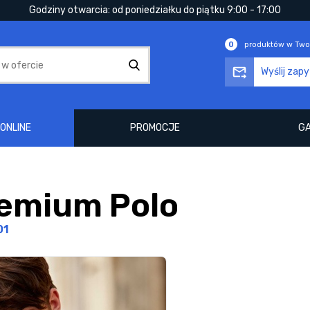
Godziny otwarcia: od poniedziałku do piątku 9:00 - 17:00
0
produktów w Two
Wyślij zap
ONLINE
PROMOCJE
GA
emium Polo
01