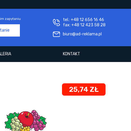
im zapytaniu
tel.: +48 12 656 16 46
fax: +48 12 423 58 28
ytanie
biuro@ad-reklama.pl
LERIA
KONTAKT
25,74 ZŁ